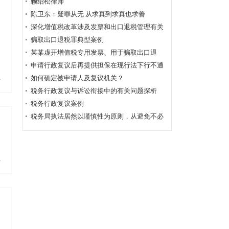
赖绍松律师
陈卫东：疑罪从无 从求真到求真也求善
深化增值税改革涉及发票和出口退税管理有关
事项
骗取出口退税罪典型案例
某某虚开增值税专用发票、用于骗取出口退
税、抵扣税款发票案
申请行政复议后再提供担保在现行法下行不通
如何确定被申请人及复议机关？
多
税务行政复议与诉讼衔接中的有关问题探析
税务行政复议案例
税务局执法居然以谨慎性为原则，从避免不必
要的行政复议或行政诉讼角度出发！
多