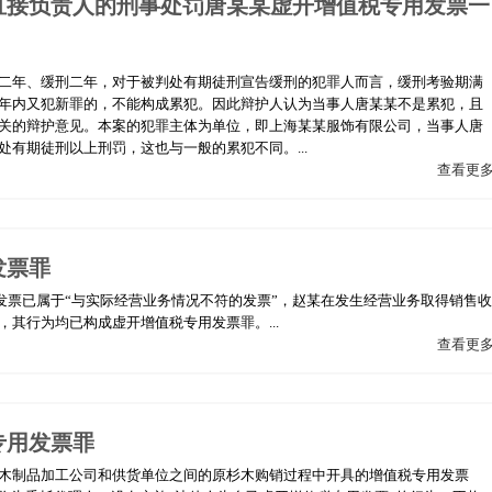
直接负责人的刑事处罚唐某某虚开增值税专用发票一
二年、缓刑二年，对于被判处有期徒刑宣告缓刑的犯罪人而言，缓刑考验期满
年内又犯新罪的，不能构成累犯。因此辩护人认为当事人唐某某不是累犯，且
关的辩护意见。本案的犯罪主体为单位，即上海某某服饰有限公司，当事人唐
有期徒刑以上刑罚，这也与一般的累犯不同。...
查看更
发票罪
发票已属于“与实际经营业务情况不符的发票”，赵某在发生经营业务取得销售收
其行为均已构成虚开增值税专用发票罪。...
查看更
专用发票罪
木制品加工公司和供货单位之间的原杉木购销过程中开具的增值税专用发票