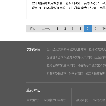
虚开增值税专用发票罪，包括刑法第二百零五条第一款
观目的，如不具备该目的，则不能认定为刑法第二百零五条
首页
上一页
1
2
3
4
5
6
下
友情链接：
重大疑难复杂案件资深大律师网
赖绍松资深大
融资租赁合同纠纷案件资深大律师网
企业所得
赖绍松资深税务律师网
增值税专用发票案件资
税务诉讼律师网
法学专家网
资深大律师&著
重点领域
重大骗取出口退税案件刑事辩护
融资租赁出口退税处理