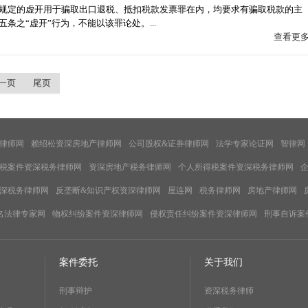
规定的虚开用于骗取出口退税、抵扣税款发票罪在内，均要求有骗取税款的主
之“虚开”行为，不能以该罪论处。...
查看更
一页
尾页
律师网
赖绍松资深房地产律师网
公司股权&证券律师网
法学专家论证网
智律网
税案件资深税务律师网
资深房地产税务律师网
个人所得税案件资深税务律师网
深税务律师网
反垄断&知识产权资深律师网
屋连网
税务律师网
房地产律师网
名法律专家网
物权纠纷案件资深律师网
侵权责任纠纷案件资深律师网
刑事自诉案
案件委托
关于我们
刑事辩护
资深税务律师