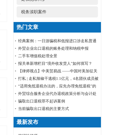
税务渎职案件
多
热门文章
经典案例：一日游骗税和低报进口涉走私普通
货物罪
外贸企业出口退税的账务处理和纳税申报
​二手车增值税处理全景
多
报关单新增栏目“境外收发货人”如何填写？
【律师视点】中美贸易战 ——中国对美加征关
税清单商品排除申请程序
打私 | 走私辣椒干逃税1.1亿元，4名团伙成员被
起诉
“适用免抵退税办法的，应先办理免抵退税”的
理解
外贸综合服务企业代办退税政策分析与会计处
理
骗取出口退税罪不起诉案例
当前骗取出口退税的主要方式
多
最新发布