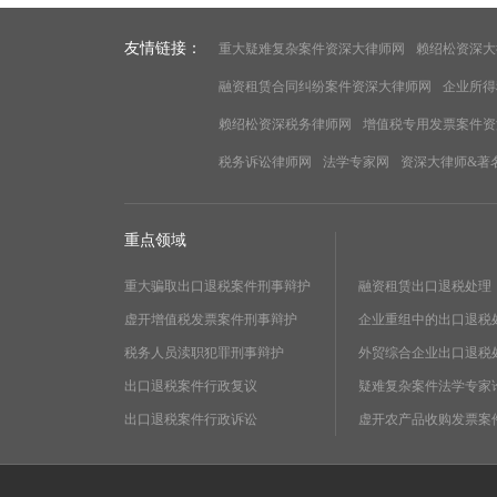
友情链接：
重大疑难复杂案件资深大律师网
赖绍松资深大
融资租赁合同纠纷案件资深大律师网
企业所得
赖绍松资深税务律师网
增值税专用发票案件资
税务诉讼律师网
法学专家网
资深大律师&著
重点领域
重大骗取出口退税案件刑事辩护
融资租赁出口退税处理
虚开增值税发票案件刑事辩护
企业重组中的出口退税
税务人员渎职犯罪刑事辩护
外贸综合企业出口退税
出口退税案件行政复议
疑难复杂案件法学专家
出口退税案件行政诉讼
虚开农产品收购发票案