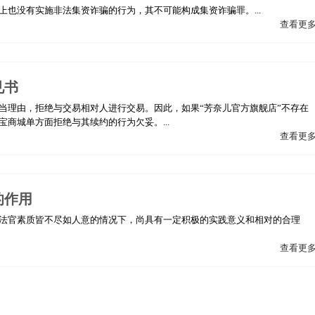
也没有实施非法集资诈骗的行为，其不可能构成集资诈骗罪。...
查看更
见书
当理由，拒绝与交易相对人进行交易。因此，如果“芳奈儿官方旗舰店”不存在
商城单方面拒绝与其续约的行为欠妥。...
查看更
的作用
法官素质皆不尽如人意的情况下，尚具有一定积极的实践意义和相对的合理
查看更