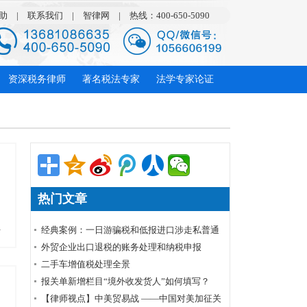
助
|
联系我们
|
智律网
|
热线：400-650-5090
资深税务律师
著名税法专家
法学专家论证
热门文章
多
经典案例：一日游骗税和低报进口涉走私普通
货物罪
外贸企业出口退税的账务处理和纳税申报
​二手车增值税处理全景
报关单新增栏目“境外收发货人”如何填写？
【律师视点】中美贸易战 ——中国对美加征关