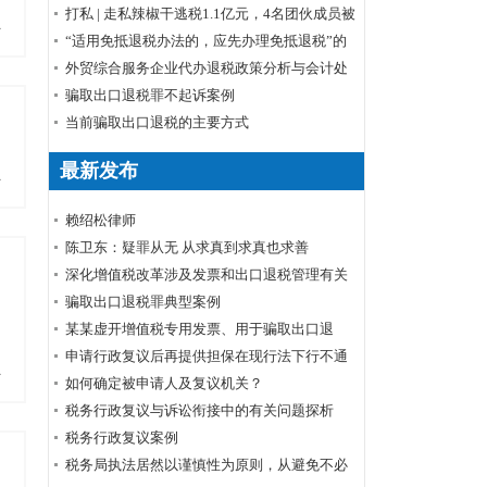
税清单商品排除申请程序
打私 | 走私辣椒干逃税1.1亿元，4名团伙成员被
多
起诉
“适用免抵退税办法的，应先办理免抵退税”的
理解
外贸综合服务企业代办退税政策分析与会计处
理
骗取出口退税罪不起诉案例
当前骗取出口退税的主要方式
最新发布
多
赖绍松律师
陈卫东：疑罪从无 从求真到求真也求善
深化增值税改革涉及发票和出口退税管理有关
事项
骗取出口退税罪典型案例
某某虚开增值税专用发票、用于骗取出口退
税、抵扣税款发票案
申请行政复议后再提供担保在现行法下行不通
多
如何确定被申请人及复议机关？
税务行政复议与诉讼衔接中的有关问题探析
税务行政复议案例
税务局执法居然以谨慎性为原则，从避免不必