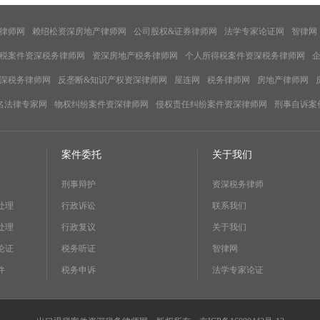
律师网
赖绍松资深房地产律师网
公司股权&证券律师网
法学专家论证网
智律网
税案件资深税务律师网
资深房地产税务律师网
个人所得税案件资深税务律师网
深税务律师网
反垄断&知识产权资深律师网
屋连网
税务律师网
房地产律师网
名法律专家网
物权纠纷案件资深律师网
侵权责任纠纷案件资深律师网
刑事自诉案
案件委托
关于我们
刑事辩护
资深税务律师
处理
行政诉讼
联系我们
处理
行政复议
关于我们
论证
税务听证
智律网
件
税务申诉
法学专家论证