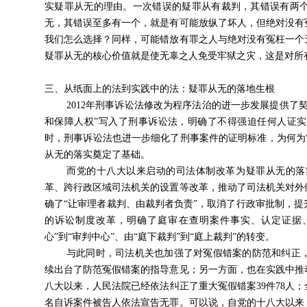
实疑罪从无的理由。一次错误的
疑罪从有
裁判，其错误有两
无
，其错误至多有一个，就是有可能放纵了坏人，但绝对没有
我们怎么选择？同样，可能错放有罪之人与绝对没有冤枉一个
疑罪从无的核心价值就是使无辜之人免受牢狱之灾，这是对所
三、从纸面上的法到实践中的法：疑罪从无的落地生根
2012年刑事诉讼法修改为程序法治的进一步发展提供了
和保障人权”
写入了刑事诉讼法，明确了不得强迫任何人证实
时，刑事诉讼法也进一步细化了刑事案件的证明标准，为何为“
从无的落实奠定了基础。
而党的十八大以来启动的
司法体制改革
为疑罪从无的落
革、跨行政区域司法机关的设置等改革，推动了司法机关对外
确了
“让审理者裁判、由裁判者负责”
，取消了行政审批制，提
的诉讼制度改革
，明确了庭审在查明案件事实、认定证据
心”到“审判中心”、由“庭下裁判”到“庭上裁判”的转变。
与此同时，司法机关也加强了对冤假错案的防范和纠正
续出台了防范冤假错案的指导意见；
另一方面
，也在实践中推
八大以来，
人民法院已经依法纠正了重大冤假错案39件78人；全
名自诉案件被告人依法宣告无罪。
可以说，自党的十八大以来