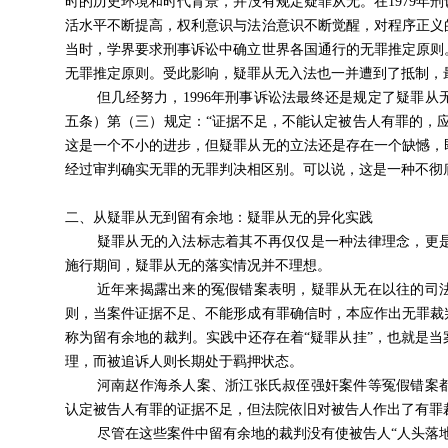
时的历史环境和时代背景，并没有规定疑罪从无。在1979年
活水平不断提高，权利意识与法治意识不断觉醒，对程序正义
当时，学界要求刑事诉讼中确立世界各国通行的无罪推定原则
无罪推定原则。
受此影响，疑罪从无入法也一并遭到了抵制，
但几经努力，
1996年刑事诉讼法最终还是规定了疑罪从
五条）第（三）规定：
“证据不足，不能认定被告人有罪的，
这是一个不小的进步，但疑罪从无的立法还是存在一个缺憾，
经过审判确实无罪的无罪判决相区别。可以说，
这是一种不彻
二、从疑罪从无到留有余地：疑罪从无的异化实践
疑罪从无的入法标志着其不再仅仅是一种法律理念，更
施行期间，疑罪从无的落实情况并不理想。
近年来揭露出来的冤假错案表明，疑罪从无在以往的司
则，当案件证据不足、不能形成有罪确信时，本应作出无罪裁
称为留有余地的裁判。实践中还存在着
“疑罪从挂”
，也就是当
理，而被追诉人则长期处于羁押状态。
河南赵作海杀人案、浙江张氏叔侄强奸案件等冤假错案
认定被告人有罪的证据不足，但法院依旧对被告人作出了有罪
尽管在这些案件中留有余地的裁判没有使被告人“人头落