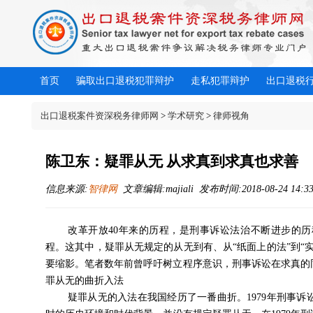
首页
骗取出口退税犯罪辩护
走私犯罪辩护
出口退税
出口退税案件资深税务律师网
>
学术研究
>
律师视角
陈卫东：疑罪从无 从求真到求真也求善
信息来源:
智律网
文章编辑:majiali 发布时间:2018-08-24 14:3
改革开放40年来的历程，是刑事诉讼法治不断进步的
程。
这其中，疑罪从无规定的从无到有、从“纸面上的法”到“
要缩影。
笔者数年前曾呼吁树立程序意识，刑事诉讼在求真的
罪从无的曲折入法
疑罪从无的入法在我国经历了一番曲折。
1979年刑事