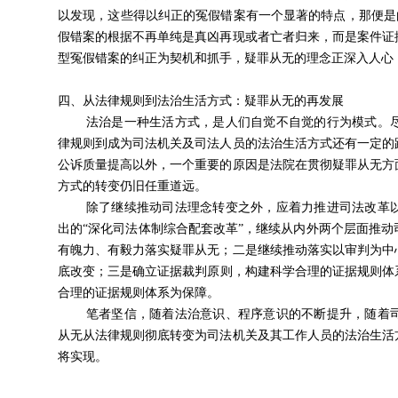
以发现，这些得以纠正的冤假错案有一个显著的特点，那便是
假错案的根据不再单纯是真凶再现或者亡者归来，而是案件证
型冤假错案的纠正为契机和抓手，疑罪从无的理念正深入人心，
四、从法律规则到法治生活方式：疑罪从无的再发展
法治是一种生活方式，是人们自觉不自觉的行为模式。
律规则到成为司法机关及司法人员的法治生活方式还有一定的
公诉质量提高以外，一个重要的原因是法院在贯彻疑罪从无方
方式的转变仍旧任重道远。
除了继续推动司法理念转变之外，应着力推进司法改革
出的“深化司法体制综合配套改革”
，继续从内外两个层面推动
有魄力、有毅力落实疑罪从无；
二是继续推动落实以审判为中
底改变；
三是确立证据裁判原则
，构建科学合理的证据规则体
合理的证据规则体系为保障。
笔者坚信，随着法治意识、程序意识的不断提升，随着
从无从法律规则彻底转变为司法机关及其工作人员的法治生活
将实现。