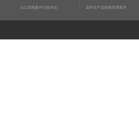
出口退税案件行政诉讼
虚开农产品收购发票案件