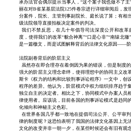
承办法官会偶尔提示当事人，“这个案子我也做不了主
丽在对B省某基层法院125件卷宗进行详细审阅后，发
分案件，院长、主管刑事副院长、庭长说了算；有相
级法院领导直接拍板决定案件的判决。
我们不禁反思，在几十年倡导司法深度公开和改革
度，使得我们的改革“貌合神离”“口是心非”“南辕北
是一篇檄文，而是试图解释背后的法律文化原因——
法院副卷背后的阶层主义
虽然存在即合理存在着倒因为果的错误，但是制度的
强大的阶层主义理念牵绊，使得理想中的协同主义改
斯卡《权力的结构和比较刑事诉讼程序》一文中，创
程序的差异。他认为，阶层模式中权力组织排序趋于
独立自主的决定者。相比之下，协同模式中办案人员
律使用者。应该说，目前各国的刑事诉讼模式是趋同
化倾向和神秘主义色彩。
在世界各国几乎都一致地在提倡司法公开、公平审判
律的制度呢？这恐怕表明了我国的法律文化基因上无
文化的改变并非一朝一夕，在某些时候还会有旧有观