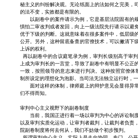
秘主义的纠纷解决观。无论纸面上的法如何之完美，
的法不变，实效都是有限的。
以副卷中的案件请示为例，它是基层法院固有的
惧怕二审改判或者发回，向上一级法院先行请示以避
优于下级的判断。这就意味着在很多案件中，低层级
公开。另外，这种留底备查的官僚技术，可以撇清下
上诉的权利。
再以副卷中的合议庭笔录为例，审判长级别高于审判
上成为审判长的一言堂，导致了副卷中有明显不公正
一致，按照领导的意志来进行判决。这种按照官僚体制形成的实
制所设定的理想化为泡影。当司法无法独立运行时，
面对这样的体制，律师庭上的辩护意见会显得异
们不得而知。
审判中心主义视野下的副卷制度
当前，我国正进行着一场以审判为中心的诉讼制
以及审判实质化运动，让审判者裁判，让裁判者负责
院副卷制度将何去何从，我们不妨做个初步预判。
所谓审判中心主义，实际上是走向协同、专门、公开