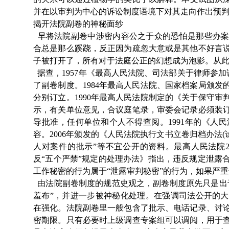
并在以审判为中心的诉讼制度语境下对其走向作出预
揭开法院副卷的神秘面纱
早将法院副卷中涉密内容公之于众的恐怕是那些办案
合总是那么蹊跷，反正因为疏忽大意或是其他不好言
子被打开了，所有对于法庭公正的幻想成为泡影。从此
据查，1957年《最高人民法院、司法部关于律师参加诉
了副卷制度。1984年最高人民法院、国家档案局颁
分别订立。1990年最高人民法院制定的《关于保守
示，有关单位意见，合议庭笔录，审委会记录必须装
导批准，任何单位和个人不得查阅。1991年的《人
容。2006年颁发的《人民法院执行文书立卷归档办法
人对案件的批示”等不宜公开的资料。最高人民法院2
反“五个严禁”规定的处理办法》指出，违反规定泄露
工作秘密的行为属于“泄露审判秘密”的行为，如果严
由法院副卷制度的规范史观之，副卷制度原先只是出
羞布”，并进一步被神秘化处理。在强调司法公开的
在强化。法院副卷里一般包含了批示、电话记录、讨
密期限。只有必要时上级调查专案组可以调阅，用于