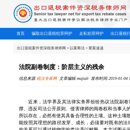
首页
骗取出口退税犯罪辩护
走私犯罪辩护
出口退税
出口退税案件资深税务律师网
>
以案释法
>
要案速递
法院副卷制度：阶层主义的残余
信息来源:
税法专家网
文章编辑:majiali 发布时间:2019-01-04 1
近来，法学界及其法律实务界纷纷热议法院副卷
撑、违反司法公开原则、侵害律师的阅卷权和当事人
所以存在，必然有使其具备合理性的土壤。这种土壤
能按照其理想的路径发芽、成长，必须要对既有的法
的关系可以通过植物学的类比予以解释。本文试图从