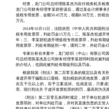
经查，龙门公司总经理陈某杰为应付税务机关检
龙门公司财务经理李某碧密谋后，通过某会计师事务
值税专用发票，金额50.45万元，税额8.58万元，价税合
万元。
2014年10月11日，法院依照《中华人民共和
税专用发票罪，判处罚金15万元；二、陈某杰犯虚开
年；三、李某碧犯虚开增值税专用发票罪，判处有期
用发票罪，判处有期徒刑一年，缓刑二年，并处罚金4
专家分析在本案中，龙门纺织（中山）有限公司
司总经理陈某杰及公司财务经理李某碧同时因此被判
的介绍人，也因此被判处有期徒刑以及罚金。
根据我国《刑法》第二百零五条的规定以及有关
者虚开用于骗取出口退税、抵扣税款的其他发票，虚开
在五千元以上的，应予立案追诉。也就是说，只要虚
罪。现行刑法关 于虚开发票犯罪的刑罚，最高刑为无
《刑法》第二百零五条同时规定，对于单位犯虚
发票罪的，对单位判处罚金，并对其直接负责的主管人
即对单位犯该罪实行双罚制。《刑法》第二百零五条